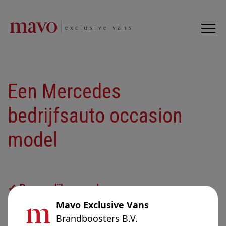
Een Mercedes
bedrijfsauto occasion
model
✓ Persoonlijke aanpak
✓ Goed doordachte ontwerpen