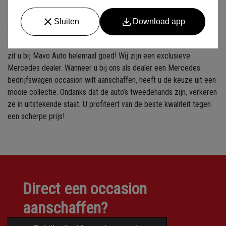
✓ Klein maar slagvaardig
Wilt u een Mercedes bedrijfsauto of bedrijfswagen kopen bij een
gespecialiseerde dealer, maar zoekt u een occasion model? Dan
zit u bij Mavo Auto helemaal goed! Wij zijn een exclusieve
Mercedes dealer. Wanneer u bij ons als dealer een Mercedes
bedrijfswagen occasion wilt aanschaffen, heeft u de keuze uit een
mooie collectie. Ondanks dat de auto’s tweedehands zijn, verkeren
ze in uitstekende staat. U profiteert van de beste kwaliteit tegen
een scherpe prijs!
Direct een occasion
aanschaffen?