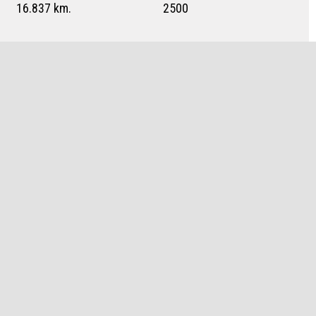
16.837 km.
2500
BRANDSTOF
BTW/MARGE
Diesel
BTW
LEASE VANAF
VERKOOPPRIJS
€ 2.220 p/m
€ 139.950,-
ALLE FOTO'S